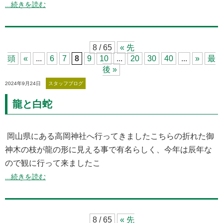
...続きを読む
8 / 65
« 先
頭
«
...
6
7
8
9
10
...
20
30
40
...
»
最
後 »
2024年9月24日
スタッフブログ
龍と白蛇
岡山県にある高岡神社へ行ってきましたこちらの折れた御
神木の枝が龍の形に見える事で有名らしく、今年は辰年な
ので観に行って来ましたこ
...続きを読む
8 / 65
« 先