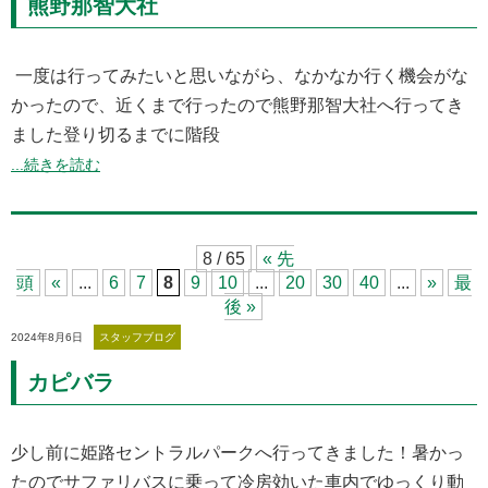
熊野那智大社
一度は行ってみたいと思いながら、なかなか行く機会がな
かったので、近くまで行ったので熊野那智大社へ行ってき
ました登り切るまでに階段
...続きを読む
8 / 65
« 先
頭
«
...
6
7
8
9
10
...
20
30
40
...
»
最
後 »
2024年8月6日
スタッフブログ
カピバラ
少し前に姫路セントラルパークへ行ってきました！暑かっ
たのでサファリバスに乗って冷房効いた車内でゆっくり動