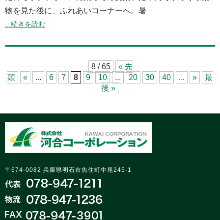
物を見た後に、ふれあいコーナーへ。暑
...続きを読む
8 / 65
« 先
頭
«
...
6
7
8
9
10
...
20
30
40
...
»
最
後 »
〒674-0082 兵庫県明石市魚住町中尾245-1