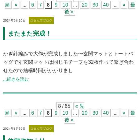
頭
«
...
6
7
8
9
10
...
20
30
40
...
»
最
後 »
2024年9月10日
スタッフブログ
またまた完成！
かぎ針編みで大作が完成しました〜⁡玄関マットとトートバ
ッグです⁡⁡玄関マットは同じモチーフを32枚作って繋ぎ合わ
せたので結構時間がかかりまし
...続きを読む
8 / 65
« 先
頭
«
...
6
7
8
9
10
...
20
30
40
...
»
最
後 »
2024年8月30日
スタッフブログ