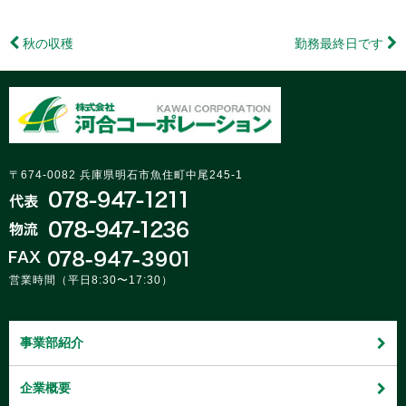
ン
ド
ウ
で
秋の収穫
勤務最終日です
開
き
ま
す)
〒674-0082 兵庫県明石市魚住町中尾245-1
営業時間（平日8:30〜17:30）
事業部紹介
企業概要