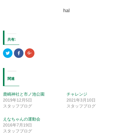
hal
共有:
ク
Facebook
ク
リ
で
リ
ッ
共
ッ
ク
有
ク
し
す
し
て
る
て
Twitter
に
Google+
で
は
で
関連
共
ク
共
有
リ
有
(新
ッ
(新
し
ク
し
鹿嶋神社と市ノ池公園
チャレンジ
い
し
い
ウ
て
ウ
2019年12月5日
2021年3月10日
ィ
く
ィ
ン
だ
ン
スタッフブログ
スタッフブログ
ド
さ
ド
ウ
い
ウ
で
(新
で
えなちゃんの運動会
開
し
開
き
い
き
2016年7月19日
ま
ウ
ま
す)
ィ
す)
スタッフブログ