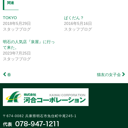
で
は
で
関連
共
ク
共
有
リ
有
(新
ッ
(新
し
ク
し
TOKYO
ばくだん？
い
し
い
ウ
て
ウ
2018年5月29日
2016年5月16日
ィ
く
ィ
ン
だ
ン
スタッフブログ
スタッフブログ
ド
さ
ド
ウ
い
ウ
で
(新
で
明石の人気店『泉屋』に行っ
開
し
開
き
い
き
て来た。
ま
ウ
ま
す)
ィ
す)
2023年7月25日
ン
スタッフブログ
ド
ウ
で
開
き
春
猫友の女子会
ま
す)
〒674-0082 兵庫県明石市魚住町中尾245-1