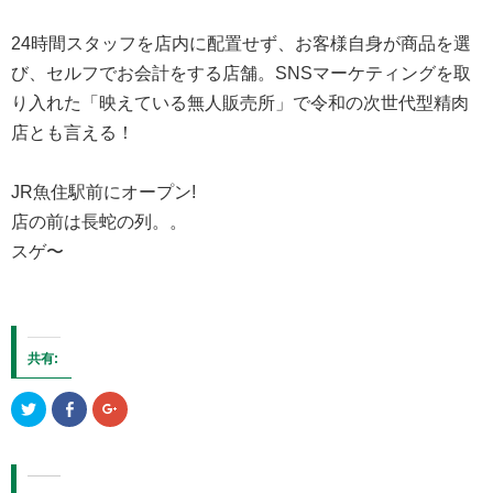
24時間スタッフを店内に配置せず、お客様自身が商品を選
び、
セルフでお会計をする店舗。SNSマーケティングを取
り入れた「
映えている無人販売所」で令和の次世代型精肉
店とも言える！
JR魚住駅前にオープン!
店の前は長蛇の列。。
スゲ〜
共有:
ク
Facebook
ク
リ
で
リ
ッ
共
ッ
ク
有
ク
し
す
し
て
る
て
Twitter
に
Google+