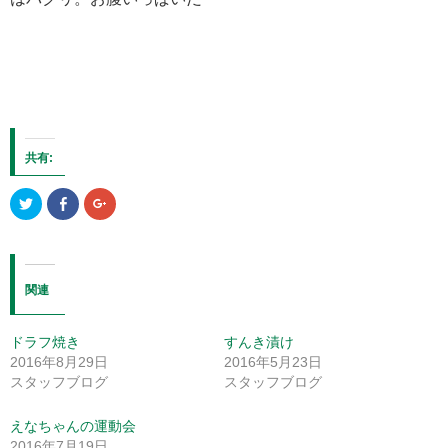
共有:
ク
Facebook
ク
リ
で
リ
ッ
共
ッ
ク
有
ク
し
す
し
て
る
て
Twitter
に
Google+
で
は
で
関連
共
ク
共
有
リ
有
(新
ッ
(新
し
ク
し
ドラフ焼き
すんき漬け
い
し
い
ウ
て
ウ
2016年8月29日
2016年5月23日
ィ
く
ィ
ン
だ
ン
スタッフブログ
スタッフブログ
ド
さ
ド
ウ
い
ウ
で
(新
で
えなちゃんの運動会
開
し
開
き
い
き
2016年7月19日