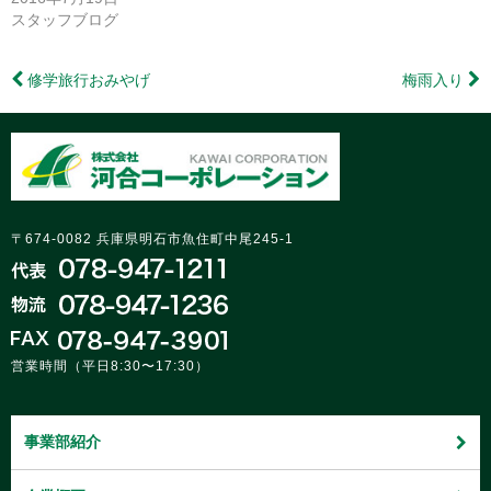
ま
ウ
ま
す)
ィ
す)
スタッフブログ
ン
ド
ウ
で
修学旅行おみやげ
梅雨入り
開
き
ま
す)
〒674-0082 兵庫県明石市魚住町中尾245-1
営業時間（平日8:30〜17:30）
事業部紹介