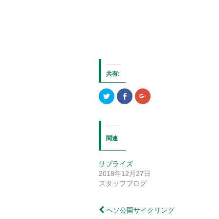
共有:
ク
Facebook
ク
リ
で
リ
ッ
共
ッ
ク
有
ク
し
す
し
て
る
て
Twitter
に
Google+
で
は
で
関連
共
ク
共
有
リ
有
(新
ッ
(新
し
ク
し
サプライズ
い
し
い
ウ
て
ウ
2018年12月27日
ィ
く
ィ
ン
だ
ン
スタッフブログ
ド
さ
ド
ウ
い
ウ
で
(新
で
開
し
開
ヘソ公園サイクリング
き
い
き
ま
ウ
ま