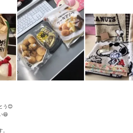
う😊
😆
す。