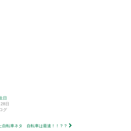
生日
月28日
ログ
た自転車ネタ 自転車は最速！！？？