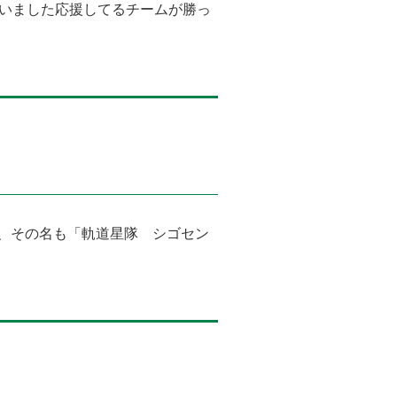
いました⁡⁡応援してるチームが勝っ
、その名も「軌道星隊 シゴセン