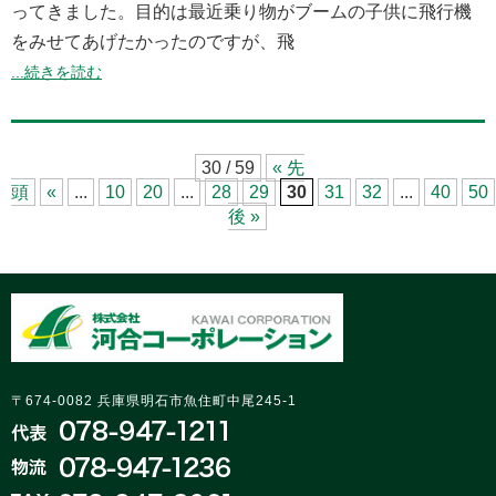
ってきました。目的は最近乗り物がブームの子供に飛行機
をみせてあげたかったのですが、飛
...続きを読む
30 / 59
« 先
頭
«
...
10
20
...
28
29
30
31
32
...
40
50
後 »
〒674-0082 兵庫県明石市魚住町中尾245-1